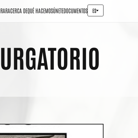
ORAR
ACERCA DE
QUÉ HACEMOS
ÚNETE
DOCUMENTOS
ES
PURGATORIO