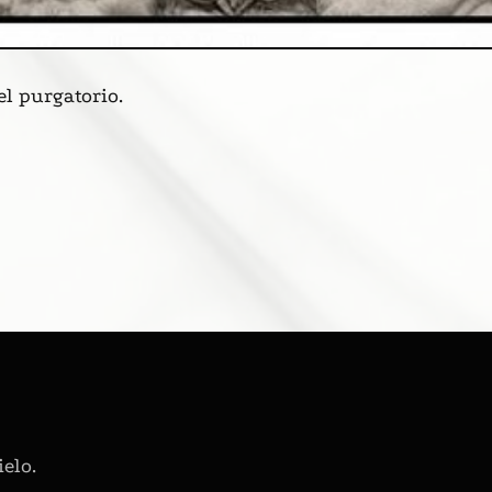
el purgatorio.
elo.