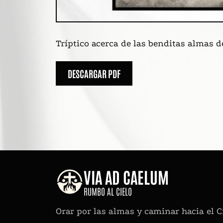
Tríptico acerca de las benditas almas d
DESCARGAR PDF
VIA AD CAELUM
RUMBO AL CIELO
Orar por las almas y caminar hacia el Ci